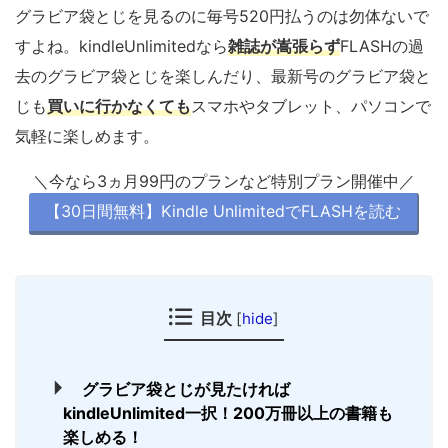
グラビア袋とじを見るのに毎号520円払うのは勿体ないで
すよね。kindleUnlimitedなら
雑誌が嵩張らず
FLASHの過
去のグラビア袋とじを楽しんだり、最新号のグラビア袋と
じも
買いに行かなくても
スマホやタブレット、パソコンで
気軽に楽しめます。
＼今なら3ヵ月99円のプランなど特別プラン開催中／
【30日間無料】Kindle UnlimitedでFLASHを読む
目次
[
hide
]
グラビア袋とじが見たければ
kindleUnlimited一択！200万冊以上の書籍も
楽しめる！