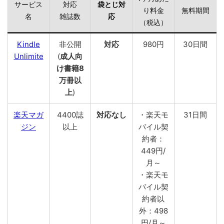
サービス
対応
袋とじ対
り料金
無料期間
名
雑誌数
応
（税込）
Kindle
非公開
対応
980円
30日間
Unlimite
(
成人向
け書籍8
万冊以
上
)
楽天マガ
4400誌
対応なし
・楽天モ
31日間
ジン
以上
バイル契
約者：
449円/
月～
・楽天モ
バイル契
約者以
外：498
円/月～