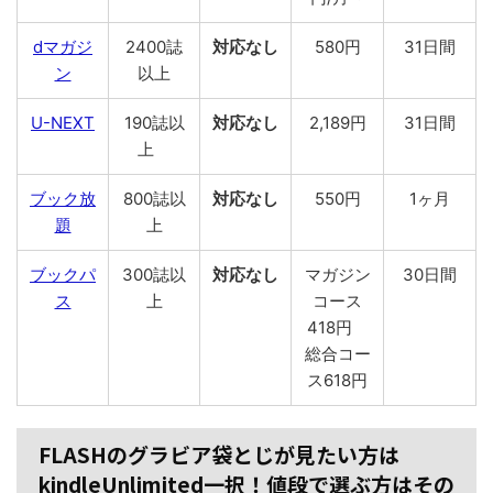
dマガジ
2400誌
対応なし
580円
31日間
ン
以上
U-NEXT
190誌以
対応なし
2,189円
31日間
上
ブック放
800誌以
対応なし
550円
1ヶ月
題
上
ブックパ
300誌以
対応なし
マガジン
30日間
ス
上
コース
418円
総合コー
ス618円
FLASHのグラビア袋とじが見たい方は
kindleUnlimited一択！値段で選ぶ方はその