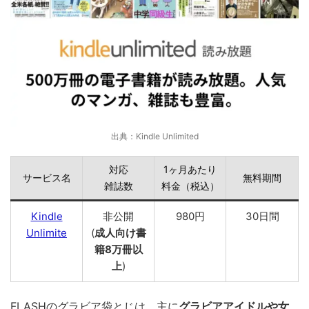
出典：Kindle Unlimited
対応
1ヶ月あたり
サービス名
無料期間
雑誌数
料金（税込）
Kindle
非公開
980円
30日間
Unlimite
(
成人向け書
籍8万冊以
上
)
FLASHのグラビア袋とじは、主に
グラビアアイドルや女