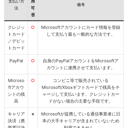
支払い方
用
備考
法
可
否
クレジッ
○
Microsoftアカウントにカード情報を登録
トカード
して支払う最も一般的な方法です。
／デビッ
トカード
PayPal
○
自身のPayPalアカウントをMicrosoftア
カウントに連携させて支払います。
Microso
○
コンビニ等で販売されている
ftアカウ
Microsoft/Xboxギフトカードで残高をチ
ントの残
ャージして支払います。クレジットカー
高
ドがない場合の主要な手段です。
キャリア
×
Microsoftが提携している通信事業者に日
決済（携
本の大手キャリアが含まれていないため
帯電話決
利用できません。