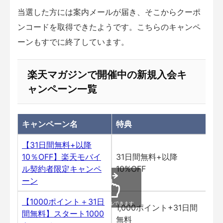
当選した方には案内メールが届き、そこからクーポ
ンコードを取得できたようです。こちらのキャンペ
ーンもすでに終了しています。
楽天マガジンで開催中の新規入会
キ
一覧
ャンペーン
キャンペーン名
特典
期
【31日間無料+以降
10％OFF】楽天モバイ
31日間無料+以降
継
ル契約者限定キャンペ
10%OFF
ーン
【1000ポイント＋31日
スクロールできます
1,000ポイント+31日間
間無料】スタート1000
継
無料