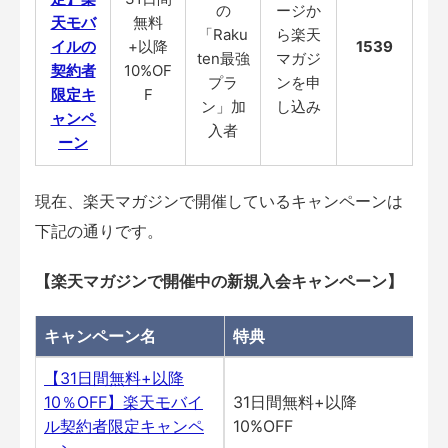
の
ージか
天モバ
無料
「Raku
ら楽天
イルの
+以降
1539
ten最強
マガジ
契約者
10%OF
プラ
ンを申
限定キ
F
ン」加
し込み
ャンペ
入者
ーン
現在、楽天マガジンで開催しているキャンペーンは
下記の通りです。
【
楽天マガジンで開催中の
新規入会キャンペーン
】
キャンペーン名
特典
期
【31日間無料+以降
10％OFF】楽天モバイ
31日間無料+以降
継
ル契約者限定キャンペ
10%OFF