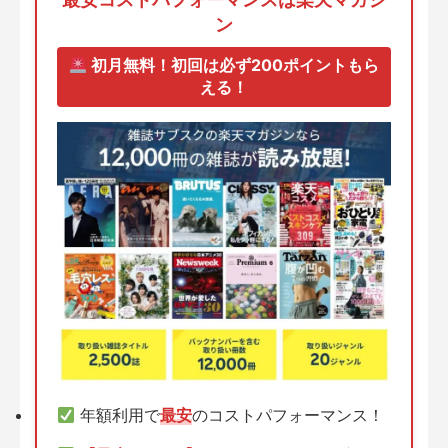
ン
初月無料！初回は必ず200ポイントもら
える！
年額利用で
最安
のコストパフォーマンス！