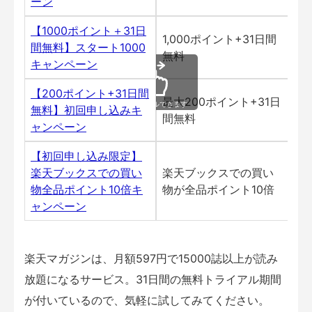
ーン
【1000ポイント＋31日
1,000ポイント+31日間
間無料】スタート1000
継
無料
キャンペーン
【200ポイント+31日間
最大200ポイント+31日
20
スクロールできます
無料】初回申し込みキ
間無料
年3
ャンペーン
【初回申し込み限定】
楽天ブックスでの買い
楽天ブックスでの買い
20
物全品ポイント10倍キ
物が全品ポイント10倍
年3
ャンペーン
楽天マガジンは、月額597円で15000誌以上が読み
放題になるサービス。31日間の無料トライアル期間
が付いているので、気軽に試してみてください。