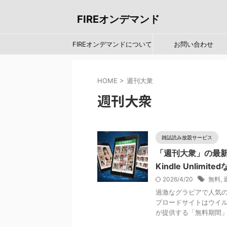
FIREオンデマンド
FIREオンデマンドについて
お問い合わせ
HOME
>
週刊大衆
週刊大衆
雑誌読み放題サービス
「週刊大衆」の最
Kindle Unli
2026/4/20
無料
,
過激なグラビアで人気
プロードサイトはウイル
が提供する「無料期間」を