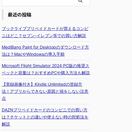
最近の投稿
ブックライブプリペイドカードが買えるコンビ
ニはどこ？セブン-イレブン等での買い方解説
MediBang Paint for Desktopのダウンロード方
法は？MacやWindowsの導入手順
Microsoft Flight Simulator 2024 PC版の推奨ス
ペックと容量は？おすすめPCや購入方法も解説
【実録画像付き】Kindle Unlimitedの登録方
法！アプリからできない原因と損をしない注意
点
DAZNプリペイドカードのコンビニでの買い方
は？チケットとの違いや使えない時の対処法を
解説