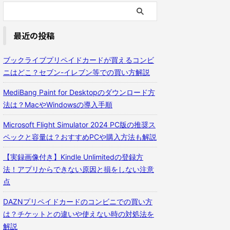
最近の投稿
ブックライブプリペイドカードが買えるコンビ
ニはどこ？セブン-イレブン等での買い方解説
MediBang Paint for Desktopのダウンロード方
法は？MacやWindowsの導入手順
Microsoft Flight Simulator 2024 PC版の推奨ス
ペックと容量は？おすすめPCや購入方法も解説
【実録画像付き】Kindle Unlimitedの登録方
法！アプリからできない原因と損をしない注意
点
DAZNプリペイドカードのコンビニでの買い方
は？チケットとの違いや使えない時の対処法を
解説