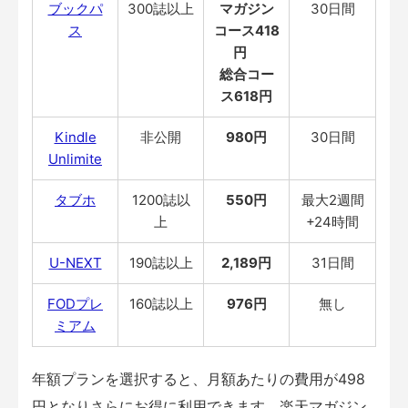
ブックパ
300誌以上
マガジン
30日間
ス
コース418
円
総合コー
ス618円
Kindle
非公開
980円
30日間
Unlimite
タブホ
1200誌以
550円
最大2週間
上
+24時間
U-NEXT
190誌以上
2,189円
31日間
FODプレ
160誌以上
976円
無し
ミアム
年額プランを選択すると、月額あたりの費用が498
円となりさらにお得に利用できます。楽天マガジン