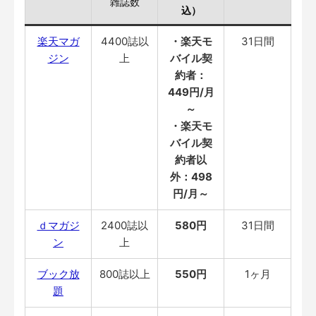
雑誌数
込）
楽天マガ
4400誌以
・楽天モ
31日間
ジン
上
バイル契
約者：
449円/月
～
・楽天モ
バイル契
約者以
外：498
円/月～
ｄマガジ
2400誌以
580円
31日間
ン
上
ブック放
800誌以上
550円
1ヶ月
題