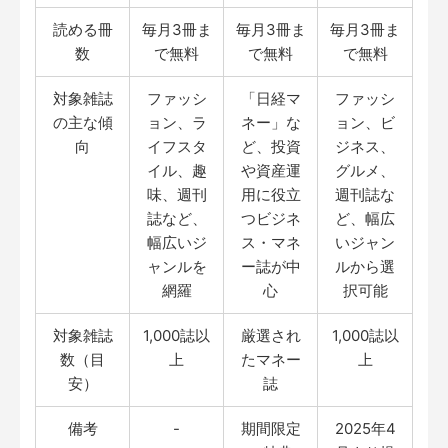
読める冊
毎月3冊ま
毎月3冊ま
毎月3冊ま
数
で無料
で無料
で無料
対象雑誌
ファッシ
「日経マ
ファッシ
の主な傾
ョン、ラ
ネー」な
ョン、ビ
向
イフスタ
ど、投資
ジネス、
イル、趣
や資産運
グルメ、
味、週刊
用に役立
週刊誌な
誌など、
つビジネ
ど、幅広
幅広いジ
ス・マネ
いジャン
ャンルを
ー誌が中
ルから選
網羅
心
択可能
対象雑誌
1,000誌以
厳選され
1,000誌以
数（目
上
たマネー
上
安）
誌
備考
-
期間限定
2025年4