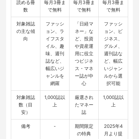
読める冊
毎月3冊ま
毎月3冊ま
毎月3冊ま
数
で無料
で無料
で無料
対象雑誌
ファッシ
「日経マ
ファッシ
の主な傾
ョン、ラ
ネー」な
ョン、ビ
向
イフスタ
ど、投資
ジネス、
イル、趣
や資産運
グルメ、
味、週刊
用に役立
週刊誌な
誌など、
つビジネ
ど、幅広
幅広いジ
ス・マネ
いジャン
ャンルを
ー誌が中
ルから選
網羅
心
択可能
対象雑誌
1,000誌以
厳選され
1,000誌以
数（目
上
たマネー
上
安）
誌
備考
-
期間限定
2025年4
の特典
月より提