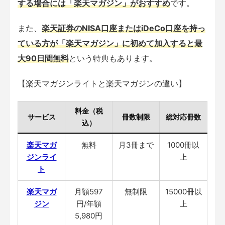
する場合には「楽天マガジン」がおすすめ
です。
また、
楽天証券のNISA口座またはiDeCo口座を持っ
ている方が「楽天マガジン」に初めて加入すると最
大90日間無料
という特典もあります。
【楽天マガジンライトと楽天マガジンの違い】
料金（税
サービス
冊数制限
総対応冊数
込）
楽天マガ
無料
月3冊まで
1000冊以
ジンライ
上
ト
楽天マガ
月額597
無制限
15000冊以
ジン
円/年額
上
5,980円