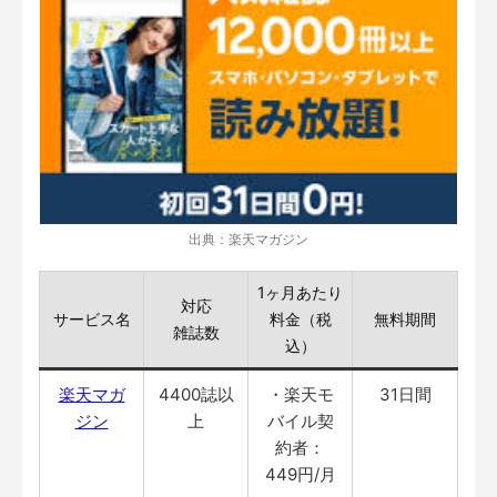
出典：楽天マガジン
1ヶ月あたり
対応
サービス名
料金（税
無料期間
雑誌数
込）
楽天マガ
4400誌以
・楽天モ
31日間
ジン
上
バイル契
約者：
449円/月