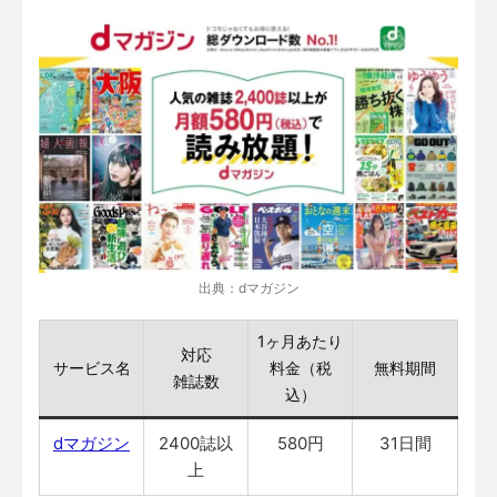
出典：dマガジン
1ヶ月あたり
対応
サービス名
料金（税
無料期間
雑誌数
込）
dマガジン
2400誌以
580円
31日間
上