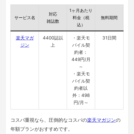
1ヶ月あたり
対応
サービス名
料金（税
無料期間
雑誌数
込）
楽天マガ
4400誌以
・楽天モ
31日間
ジン
上
バイル契
約者：
449円/月
～
・楽天モ
バイル契
約者以
外：498
円/月～
コスパ重視なら、圧倒的なコスパの
楽天マガジン
の
年額プランがおすすめです。