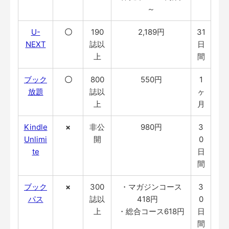
～
U-
〇
190
2,189円
31
NEXT
誌以
日
上
間
ブック
〇
800
550円
1
放題
誌以
ヶ
上
月
Kindle
×
非公
980円
3
Unlimi
開
0
te
日
間
ブック
×
300
・マガジンコース
3
パス
誌以
418円
0
上
・総合コース618円
日
間