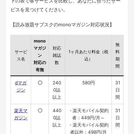
下の表で各サービスを比較し、あなたに合ったサー
ビスを見つけてください。
【読み放題サブスクのmonoマガジン対応状況】
mono
無
マガジ
対応
サービ
1ヶ月あたり料金（税
料
ン
雑誌
ス名
込）
期
対応の
数
間
有無
dマガ
〇
240
580円
31
ジン
0誌
日
以上
間
楽天マ
〇
440
・楽天モバイル契約
31
ガジン
0誌
者：449円/月～
日
以上
・楽天モバイル契約
間
者以外：498円/月