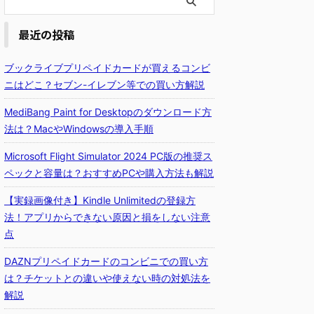
最近の投稿
ブックライブプリペイドカードが買えるコンビ
ニはどこ？セブン-イレブン等での買い方解説
MediBang Paint for Desktopのダウンロード方
法は？MacやWindowsの導入手順
Microsoft Flight Simulator 2024 PC版の推奨ス
ペックと容量は？おすすめPCや購入方法も解説
【実録画像付き】Kindle Unlimitedの登録方
法！アプリからできない原因と損をしない注意
点
DAZNプリペイドカードのコンビニでの買い方
は？チケットとの違いや使えない時の対処法を
解説