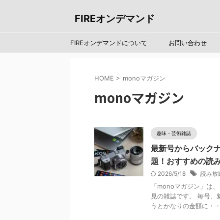
FIREオンデマンド
FIREオンデマンドについて
お問い合わせ
HOME
>
monoマガジン
monoマガジン
趣味・芸術雑誌
最新号からバックナ
題！おすすめの読
2026/5/18
読み放
「monoマガジン」は
見の雑誌です。 毎号、
うとかなりの金額に・・・