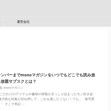
運営会社
ンバーまでmonoマガジンをいつでもどこでも読み放
み放題サブスクとは？
題
,
monoマガジン
、こだわりのアイテムや趣味の情報がぎっしり詰まったモノ好き必
魅力的な特集が目白押しで、これを逃したくない！でも… 毎号買
 そこで本記 ...