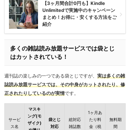
【3ヶ月間合計0円も】Kindle
Unlimitedで実施中のキャンペーン
まとめ！お得に・安くする方法をご
紹介
多くの雑誌読み放題サービスでは袋とじ
はカットされている！
週刊誌の楽しみの一つである袋とじですが、
実は多くの雑
誌読み放題サービスでは、その中身がカットされたり、修
正されたりしているのが実情
です。
マスキ
1ヶ月あ
ング(モ
サービ
袋とじ
総対応
たり料
無料期
ザイク)
ス名
対応
雑誌数
金（税
間
や塗り