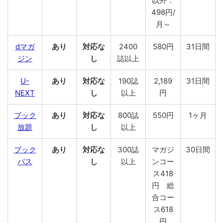
以外：
498円/
月～
dマガ
あり
対応な
2400
580円
31日間
ジン
し
誌以上
U-
あり
対応な
190誌
2,189
31日間
NEXT
し
以上
円
ブック
あり
対応な
800誌
550円
1ヶ月
放題
し
以上
ブック
あり
対応な
300誌
マガジ
30日間
パス
し
以上
ンコー
ス418
円 総
合コー
ス618
円