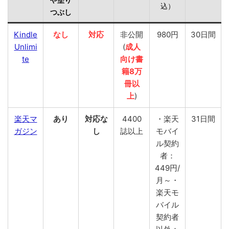
込）
つぶし
Kindle
なし
対応
非公開
980円
30日間
Unlimi
(
成人
te
向け書
籍8万
冊以
上
)
楽天マ
あり
対応な
4400
・楽天
31日間
ガジン
し
誌以上
モバイ
ル契約
者：
449円/
月～・
楽天モ
バイル
契約者