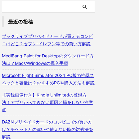
最近の投稿
ブックライブプリペイドカードが買えるコンビ
ニはどこ？セブン-イレブン等での買い方解説
MediBang Paint for Desktopのダウンロード方
法は？MacやWindowsの導入手順
Microsoft Flight Simulator 2024 PC版の推奨ス
ペックと容量は？おすすめPCや購入方法も解説
【実録画像付き】Kindle Unlimitedの登録方
法！アプリからできない原因と損をしない注意
点
DAZNプリペイドカードのコンビニでの買い方
は？チケットとの違いや使えない時の対処法を
解説