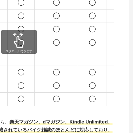
◯
◯
◯
◯
◯
◯
◯
◯
◯
◯
◯
✕
◯
◯
◯
✕
スクロールできます
◯
◯
◯
✕
◯
◯
◯
◯
◯
◯
◯
✕
ら、
楽天マガジン、dマガジン、Kindle Unlimited、
載されているバイク雑誌のほとんどに対応しており、