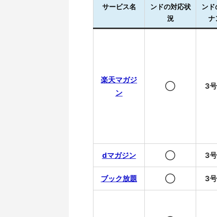
サービス名
ンドの対応状
ンド
況
ナ
楽天マガジ
◯
3
ン
dマガジン
◯
3
ブック放題
◯
3