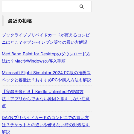
最近の投稿
ブックライブプリペイドカードが買えるコンビ
ニはどこ？セブン-イレブン等での買い方解説
MediBang Paint for Desktopのダウンロード方
法は？MacやWindowsの導入手順
Microsoft Flight Simulator 2024 PC版の推奨ス
ペックと容量は？おすすめPCや購入方法も解説
【実録画像付き】Kindle Unlimitedの登録方
法！アプリからできない原因と損をしない注意
点
DAZNプリペイドカードのコンビニでの買い方
は？チケットとの違いや使えない時の対処法を
解説