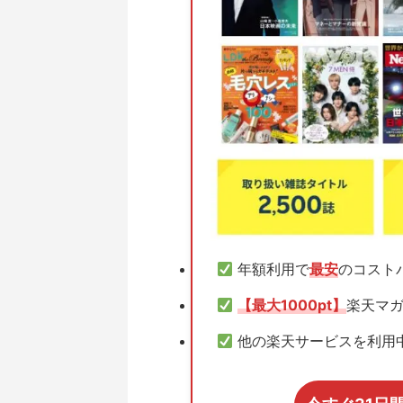
年額利用で
最安
のコスト
【最大1000pt】
楽天マガ
他の楽天サービスを利用