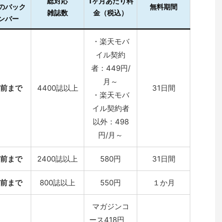
総対応
1ヶ月あたり料
のバック
無料期間
雑誌数
金（税込）
ンバー
・楽天モバ
イル契約
者：449円/
月～
号前まで
4400誌以上
31日間
・楽天モバ
イル契約者
以外：498
円/月～
号前まで
2400誌以上
580円
31日間
号前まで
800誌以上
550円
１か月
マガジンコ
ース418円